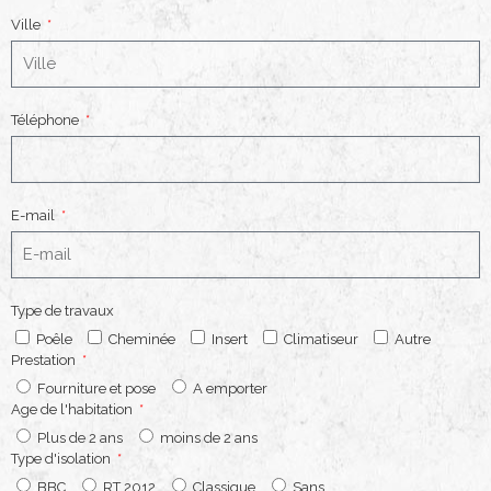
Ville
Téléphone
E-mail
Type de travaux
Poêle
Cheminée
Insert
Climatiseur
Autre
Prestation
Fourniture et pose
A emporter
Age de l'habitation
Plus de 2 ans
moins de 2 ans
Type d'isolation
BBC
RT 2012
Classique
Sans