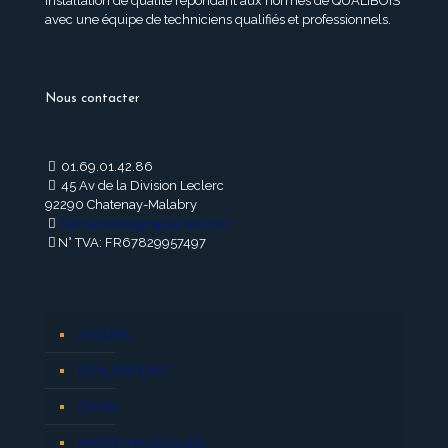
installation de qualité répondant aux normes de QUALIBOIS
avec une équipe de techniciens qualifiés et professionnels.
Nous contacter
01.69.01.42.86
45 Av de la Division Leclerc
92290 Chatenay-Malabry
flamanddesign@yahoo.com
N° TVA: FR67829957497
ACCUEIL
RÉALISATIONS
DEVIS
MENTIONS LÉGALES