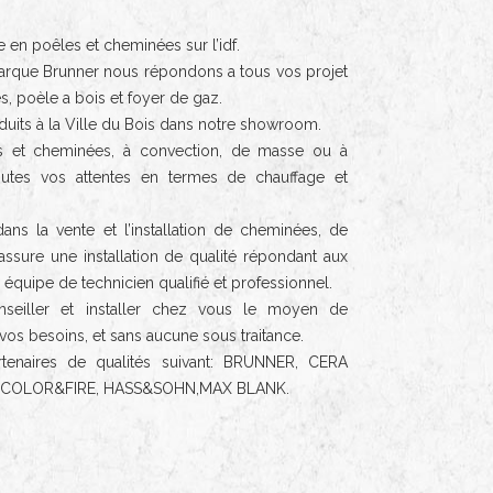
 en poêles et cheminées sur l’idf.
a marque Brunner nous répondons a tous vos projet
s, poèle a bois et foyer de gaz.
uits à la Ville du Bois dans notre showroom.
 et cheminées, à convection, de masse ou à
outes vos attentes en termes de chauffage et
ans la vente et l’installation de cheminées, de
ssure une installation de qualité répondant aux
uipe de technicien qualifié et professionnel.
seiller et installer chez vous le moyen de
vos besoins, et sans aucune sous traitance.
rtenaires de qualités suivant: BRUNNER, CERA
, COLOR&FIRE, HASS&SOHN,MAX BLANK.