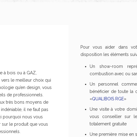
essionnels
Pour vous aider dans vot
disposition les éléments suiv
Un show-room représ
e à bois ou à GAZ,
combustion avec ou san
 vers le meilleur choix qui
Un personnel commerci
hnologie qu’en design, vous
bénéficier de toute la 
ils de professionnels.
«
QUALIBOIS RGE
»
deux très bons moyens de
Une visite à votre domic
indéniable, il ne faut pas
vous conseiller sur 
ici pourquoi nous vous
totalement gratuite
sur le produit que vous
ssionnels.
Une première mise en s