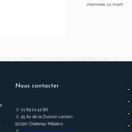
cheminée ou insert
Nous contacter
de
01.69.01.42.86
45 Av de la Division Leclerc
92290 Chatenay-Malabry
.
flamanddesign@yahoo.com