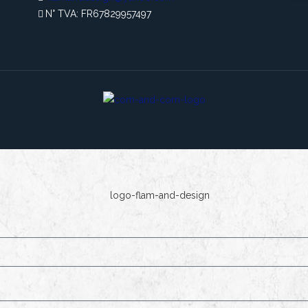
N° TVA: FR67829957497