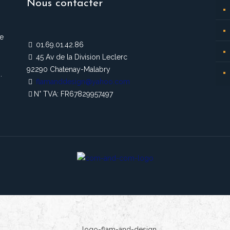
Nous contacter
de
01.69.01.42.86
45 Av de la Division Leclerc
92290 Chatenay-Malabry
.
flamanddesign@yahoo.com
N° TVA: FR67829957497