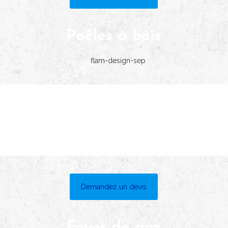
Poêles à bois
Demandez un devis
Foyer de gaz