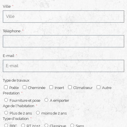
Ville
Téléphone
E-mail
Type de travaux
Poêle
Cheminée
Insert
Climatiseur
Autre
Prestation
Fourniture et pose
A emporter
Age de l'habitation
Plus de 2 ans
moins de 2 ans
Type d'isolation
BBC
RT 2012
Classique
Sans