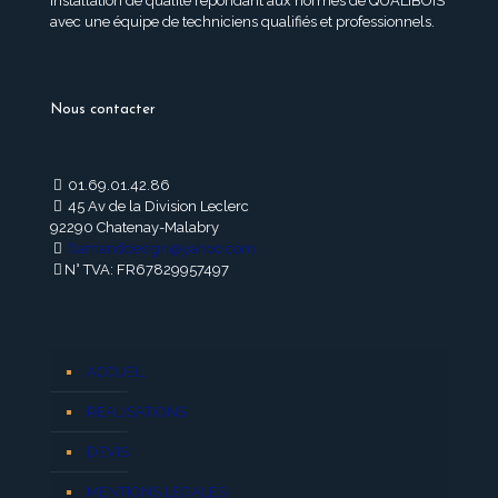
installation de qualité répondant aux normes de QUALIBOIS
avec une équipe de techniciens qualifiés et professionnels.
Nous contacter
01.69.01.42.86
45 Av de la Division Leclerc
92290 Chatenay-Malabry
flamanddesign@yahoo.com
N° TVA: FR67829957497
ACCUEIL
RÉALISATIONS
DEVIS
MENTIONS LÉGALES