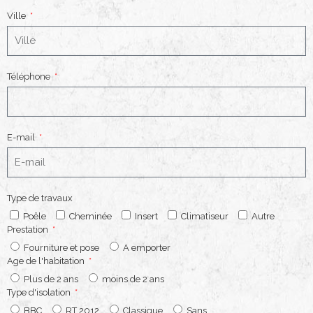
Ville
Téléphone
E-mail
Type de travaux
Poêle
Cheminée
Insert
Climatiseur
Autre
Prestation
Fourniture et pose
A emporter
Age de l'habitation
Plus de 2 ans
moins de 2 ans
Type d'isolation
BBC
RT 2012
Classique
Sans