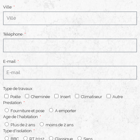
Ville
Téléphone
E-mail
Type de travaux
Poêle
Cheminée
Insert
Climatiseur
Autre
Prestation
Fourniture et pose
A emporter
Age de l'habitation
Plus de 2 ans
moins de 2 ans
Type d'isolation
BBC
RT 2012
Classique
Sans