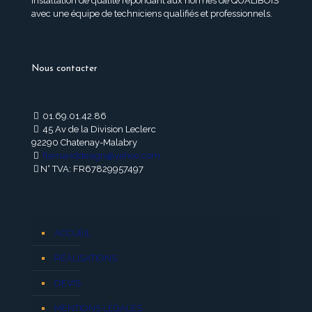
installation de qualité répondant aux normes de QUALIBOIS
avec une équipe de techniciens qualifiés et professionnels.
Nous contacter
01.69.01.42.86
45 Av de la Division Leclerc
92290 Chatenay-Malabry
flamanddesign@yahoo.com
N° TVA: FR67829957497
ACCUEIL
RÉALISATIONS
DEVIS
MENTIONS LÉGALES