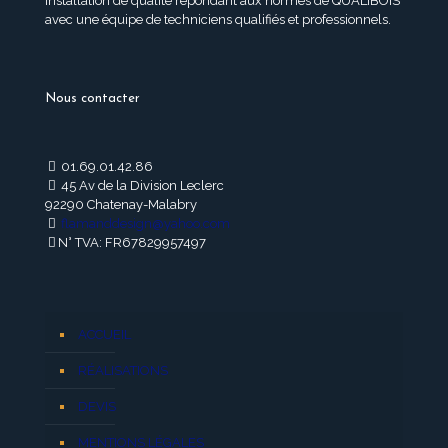
installation de qualité répondant aux normes de QUALIBOIS
avec une équipe de techniciens qualifiés et professionnels.
Nous contacter
01.69.01.42.86
45 Av de la Division Leclerc
92290 Chatenay-Malabry
flamanddesign@yahoo.com
N° TVA: FR67829957497
ACCUEIL
RÉALISATIONS
DEVIS
MENTIONS LÉGALES