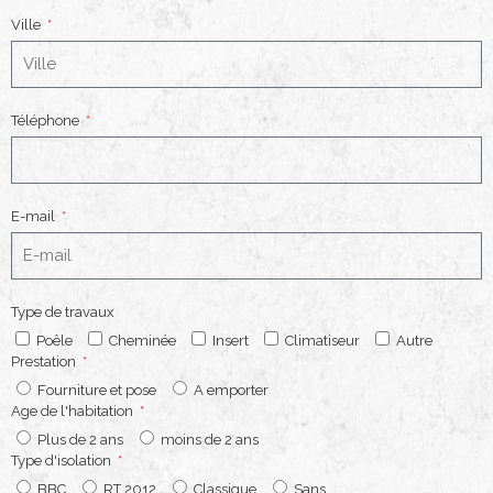
Ville
Téléphone
E-mail
Type de travaux
Poêle
Cheminée
Insert
Climatiseur
Autre
Prestation
Fourniture et pose
A emporter
Age de l'habitation
Plus de 2 ans
moins de 2 ans
Type d'isolation
BBC
RT 2012
Classique
Sans