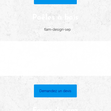
Poêles à bois
Demandez un devis
Foyer de gaz