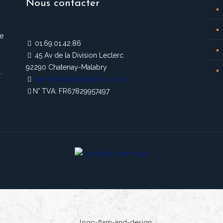
Nous contacter
de
01.69.01.42.86
45 Av de la Division Leclerc
92290 Chatenay-Malabry
.
flamanddesign@yahoo.com
N° TVA: FR67829957497